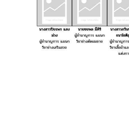
นางสาวปิยะพร แสง
นายชยพล มีศิริ
นางสาวภวินทร
ม่วง
ผู้ชำนาญการ แผนก
ธนาโชติส
ผู้ชำนาญการ แผนก
วิชาช่างตัดผมชาย
ผู้ชำนาญกา
วิชาช่างเสริมสวย
วิชาเสื้อผ้าแล
แต่งก