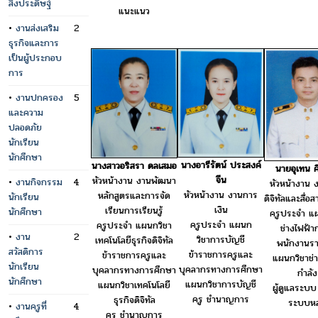
สิ่งประดิษฐ์
แนะแนว
•
งานส่งเสริม
2
ธุรกิจและการ
เป็นผู้ประกอบ
การ
•
งานปกครอง
5
และความ
ปลอดภัย
นักเรียน
นักศึกษา
นางอารีรัตน์ ประสงค์
นางสาวอริสรา ดลเสมอ
นายอุเทน ศ
จีน
หัวหน้างาน งานพัฒนา
•
งานกิจกรรม
4
หัวหน้างาน ง
หัวหน้างาน งานการ
หลักสูตรและการจัด
นักเรียน
ดิจิทัลและสื่อ
เงิน
เรียนการเรียนรู้
นักศึกษา
ครูประจำ แ
ครูประจำ แผนก
ครูประจำ แผนกวิชา
ช่างไฟฟ้า
•
งาน
2
วิชาการบัญชี
เทคโนโลยีธุรกิจดิจิทัล
พนักงานร
สวัสดิการ
ข้าราชการครูและ
ข้าราชการครูและ
แผนกวิชาช่า
นักเรียน
บุคลากรทางการศึกษา
บุคลากรทางการศึกษา
กำลัง
นักศึกษา
แผนกวิชาการบัญชี
แผนกวิชาเทคโนโลยี
ผู้ดูแลระบบ 
ครู ชำนาญการ
ธุรกิจดิจิทัล
ระบบหล
•
งานครูที่
4
ครู ชำนาญการ