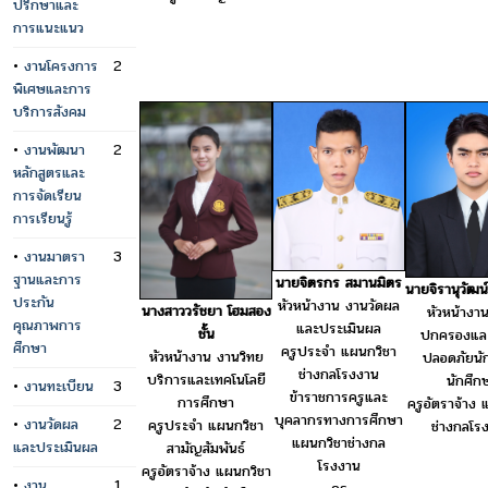
ปรึกษาและ
การแนะแนว
•
งานโครงการ
2
พิเศษและการ
บริการสังคม
•
งานพัฒนา
2
หลักสูตรและ
การจัดเรียน
การเรียนรู้
•
งานมาตรา
3
ฐานและการ
นายจิตรกร สมานมิตร
นายจิรานุวัฒน์
ประกัน
หัวหน้างาน งานวัดผล
นางสาววรัชยา โฮมสอง
หัวหน้างา
คุณภาพการ
และประเมินผล
ชั้น
ปกครองแล
ศึกษา
ครูประจำ แผนกวิชา
หัวหน้างาน งานวิทย
ปลอดภัยนัก
ช่างกลโรงงาน
บริการและเทคโนโลยี
นักศึก
•
งานทะเบียน
3
ข้าราชการครูและ
การศึกษา
ครูอัตราจ้าง 
บุคลากรทางการศึกษา
•
งานวัดผล
2
ครูประจำ แผนกวิชา
ช่างกลโร
แผนกวิชาช่างกล
และประเมินผล
สามัญสัมพันธ์
โรงงาน
ครูอัตราจ้าง แผนกวิชา
•
งาน
1