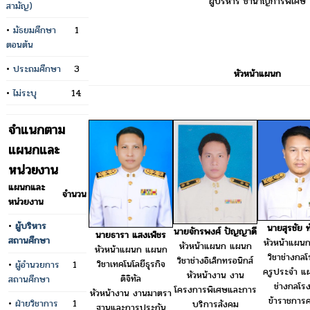
ผู้บริหาร ชำนาญการพิเศษ
สามัญ)
•
มัธยมศึกษา
1
ตอนต้น
•
ประถมศึกษา
3
หัวหน้าแผนก
•
ไม่ระบุ
14
จำแนกตาม
แผนกและ
หน่วยงาน
แผนกและ
จำนวน
หน่วยงาน
•
ผู้บริหาร
นายสุรชัย ท
นายจักรพงศ์ ปัญญาดี
นายธารา แสงเพ็ชร
สถานศึกษา
หัวหน้าแผน
หัวหน้าแผนก แผนก
หัวหน้าแผนก แผนก
วิชาช่างกล
วิชาช่างอิเล็กทรอนิกส์
วิชาเทคโนโลยีธุรกิจ
•
ผู้อำนวยการ
1
ครูประจำ แ
หัวหน้างาน งาน
ดิจิทัล
สถานศึกษา
ช่างกลโร
โครงการพิเศษและการ
หัวหน้างาน งานมาตรา
ข้าราชการค
•
ฝ่ายวิชาการ
1
บริการสังคม
ฐานและการประกัน