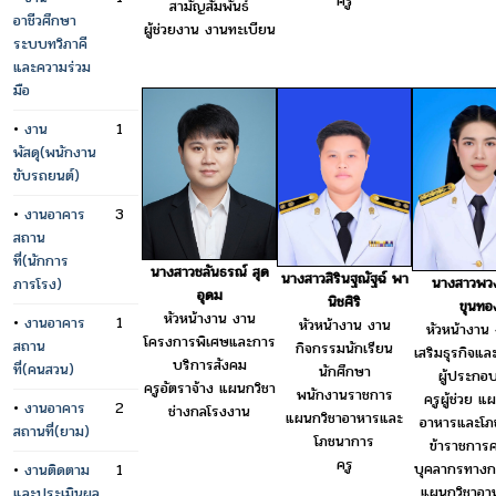
ครู
สามัญสัมพันธ์
อาชีวศึกษา
ผู้ช่วยงาน งานทะเบียน
ระบบทวิภาคี
และความร่วม
มือ
•
งาน
1
พัสดุ(พนักงาน
ขับรถยนต์)
•
งานอาคาร
3
สถาน
ที่(นักการ
นางสาวชลันธรณ์ สุด
นางสาวสิรินฐณัฐฉ์ พา
นางสาวพว
ภารโรง)
อุดม
นิชศิริ
ขุนทอ
หัวหน้างาน งาน
•
งานอาคาร
1
หัวหน้างาน งาน
หัวหน้างาน 
โครงการพิเศษและการ
สถาน
กิจกรรมนักเรียน
เสริมธุรกิจแล
บริการสังคม
ที่(คนสวน)
นักศึกษา
ผู้ประกอ
ครูอัตราจ้าง แผนกวิชา
พนักงานราชการ
ครูผู้ช่วย แ
•
งานอาคาร
2
ช่างกลโรงงาน
แผนกวิชาอาหารและ
อาหารและโภ
สถานที่(ยาม)
โภชนาการ
ข้าราชการค
ครู
บุคลากรทางก
•
งานติดตาม
1
แผนกวิชาอา
และประเมินผล