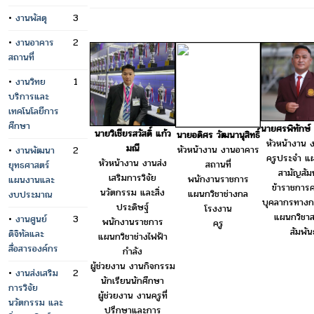
•
งานพัสดุ
3
•
งานอาคาร
2
สถานที่
•
งานวิทย
1
บริการและ
เทคโนโลยีการ
ศึกษา
นายศรพิทักษ์ 
นายวิเชียรสวัสดิ์ แก้ว
นายอดิศร วัฒนานุสิทธิ์
หัวหน้างาน ง
มณี
หัวหน้างาน งานอาคาร
•
งานพัฒนา
2
ครูประจำ แ
หัวหน้างาน งานส่ง
สถานที่
ยุทธศาสตร์
สามัญสัมพ
เสริมการวิจัย
พนักงานราชการ
แผนงานและ
ข้าราชการค
นวัตกรรม และสิ่ง
แผนกวิชาช่างกล
งบประมาณ
บุคลากรทางก
ประดิษฐ์
โรงงาน
แผนกวิชา
•
งานศูนย์
3
พนักงานราชการ
ครู
สัมพันธ
ดิจิทัลและ
แผนกวิชาช่างไฟฟ้า
สื่อสารองค์กร
กำลัง
ผู้ช่วยงาน งานกิจกรรม
•
งานส่งเสริม
2
นักเรียนนักศึกษา
การวิจัย
ผู้ช่วยงาน งานครูที่
นวัตกรรม และ
ปรึกษาและการ