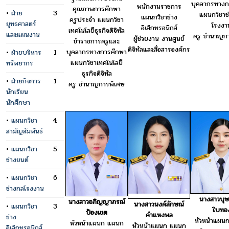
บุคลากรทางก
พนักงานราชการ
คุณภาพการศึกษา
•
ฝ่าย
3
แผนกวิชาช
แผนกวิชาช่าง
ครูประจำ แผนกวิชา
ยุทธศาสตร์
โรงงา
อิเล็กทรอนิกส์
เทคโนโลยีธุรกิจดิจิทัล
และแผนงาน
ครู ชำนาญก
ผู้ช่วยงาน งานศูนย์
ข้าราชการครูและ
ดิจิทัลและสื่อสารองค์กร
บุคลากรทางการศึกษา
•
ฝ่ายบริหาร
1
แผนกวิชาเทคโนโลยี
ทรัพยากร
ธุรกิจดิจิทัล
•
ฝ่ายกิจการ
1
ครู ชำนาญการพิเศษ
นักเรียน
นักศึกษา
•
แผนกวิชา
4
สามัญสัมพันธ์
•
แผนกวิชา
5
ช่างยนต์
•
แผนกวิชา
6
ช่างกลโรงงาน
นางสาวบุษ
นางสาวอภิญญาภรณ์
นางสาวนงค์ลักษณ์
•
แผนกวิชา
3
ใบทอ
ป้องเขต
คำแหงพล
ช่าง
หัวหน้าแผน
หัวหน้าแผนก แผนก
หัวหน้าแผนก แผนก
อิเล็กทรอนิกส์