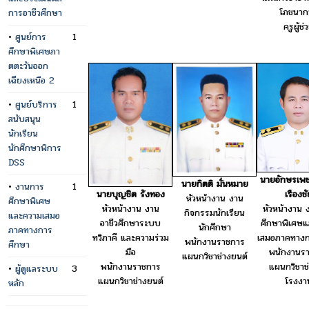
โภชนาก
การอาชีวศึกษา
ครูผู้ช่
•
ศูนย์การ
1
ศึกษาพิเศษภา
ตตะวันออก
เฉียงเหนือ 2
•
ศูนย์บริการ
1
สนับสนุน
นักเรียน
นักศึกษาพิการ
DSS
นายอักษรเพชร
นายกิตติ มั่นหมาย
•
งานการ
1
เรืองชั
นายบุญชิต รังทอง
หัวหน้างาน งาน
ศึกษาพิเศษ
หัวหน้างาน
หัวหน้างาน งาน
กิจกรรมนักเรียน
และความเสมอ
ศึกษาพิเศษ
อาชีวศึกษาระบบ
นักศึกษา
ภาคทางการ
เสมอภาคทางก
ทวิภาคี และความร่วม
พนักงานราชการ
ศึกษา
พนักงานร
มือ
แผนกวิชาช่างยนต์
แผนกวิชาช
พนักงานราชการ
•
ผู้ดูแลระบบ
3
โรงงา
แผนกวิชาช่างยนต์
หลัก