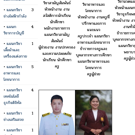
วิชานวดแ
วิชาสามัญสัมพันธ์
วิชาอาหารและ
หัวหน้าแผน
หัวหน้างาน งาน
•
แผนกวิชา
3
โภชนาการ
วิชาธุรกิจ
สวัสดิการนักเรียน
ช่างไฟฟ้ากำลัง
หัวหน้างาน งานครูที่
หัวหน้างาน ง
นักศึกษา
ปรึกษาและการ
•
แผนก
4
งานทั่ว
พนักงานราชการ
แนะแนว
วิชาการบัญชี
ข้าราชการค
แผนกวิชาสามัญ
ครูประจำ แผนกวิชา
บุคลากรทางก
สัมพันธ์
อาหารและโภชนาการ
•
แผนกวิชา
1
แผนกวิชาธ
ผู้ช่วยงาน งานปกครอง
ข้าราชการครูและ
เสื้อผ้าและ
พยาบา
และความปลอดภัย
บุคลากรทางการศึกษา
เครื่องแต่งกาย
ครูผู้ช่
นักเรียน นักศึกษา
แผนกวิชาอาหารและ
ครู
•
แผนกวิชา
5
โภชนาการ
อาหารและ
ครูผู้ช่วย
โภชนาการ
•
แผนกวิชา
4
เทคโนโลยี
ธุรกิจดิจิทัล
•
แผนกวิชา
1
ช่างเสริมสวย
•
แผนกวิชา
1